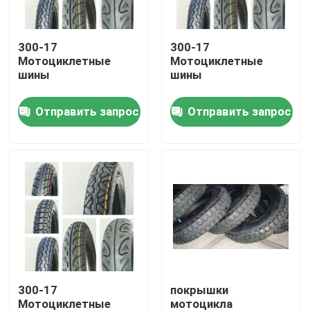
Наша фабрика
300-17
300-17
Мотоциклетные
Мотоциклетные
шины
шины
контроль качества
Отправить запрос
Отправить запрос
контактные данные
Новости
Все случаи
Покрышки автобуса тележки
300-17
покрышки
Автошины TBR
Мотоциклетные
мотоцикла