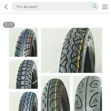
2
/
3