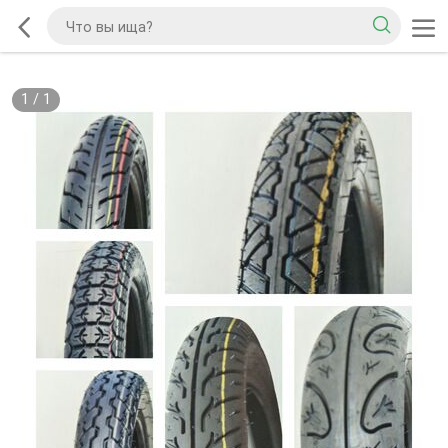
1
/
1