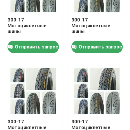
Наша фабрика
300-17
300-17
Мотоциклетные
Мотоциклетные
шины
шины
контроль качества
Отправить запрос
Отправить запрос
контактные данные
Новости
Все случаи
Покрышки автобуса тележки
300-17
300-17
Автошины TBR
Мотоциклетные
Мотоциклетные