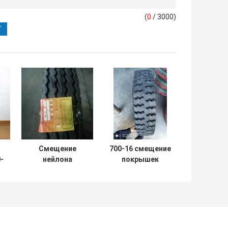
(
0
/ 3000)
Смещение
700-16 смещение
-
нейлона
покрышек
курсирует
автобуса
автошины
тележки
тележки шоссе
курсирует
покрышки 650-
автошины
14 автобуса
легкой тележки
легкой тележки
с трубкой