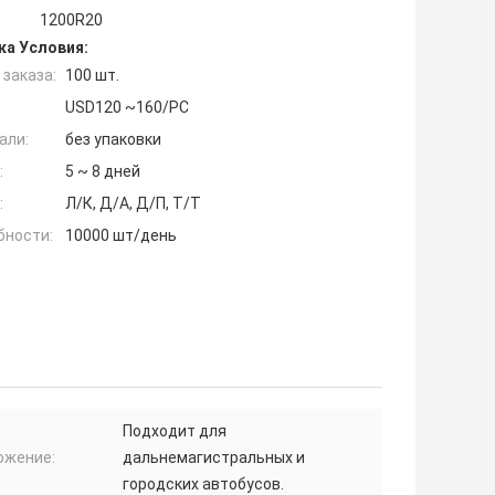
1200R20
ка Условия:
заказа:
100 шт.
USD120 ~160/PC
али:
без упаковки
:
5 ~ 8 дней
:
Л/К, Д/А, Д/П, Т/Т
бности:
10000 шт/день
Подходит для
ожение:
дальнемагистральных и
городских автобусов.