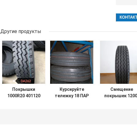
Другие продукты
Покрышки
Курсируйте
Смещение
1000R20 401120
тележку 18 ПАР
покрышек 1200
автобуса тележки
TBR оценки
20 автобуса
ISO CCC для
безламповые и
тележки OEM
предварительного
автошину
курсирует
Aelos Linglong
275/70R22.5 BR
тележку
покрышек
утомляет
автобуса
низкое